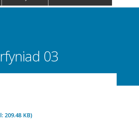
rfyniad 03
l:
209.48 KB
)