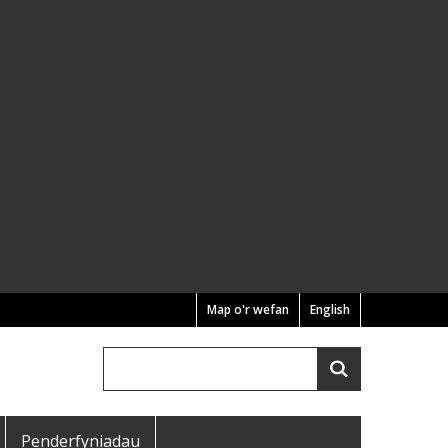
Map o'r wefan
English
Chwilio
Search
Penderfyniadau