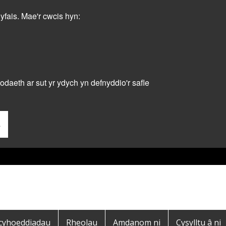
dyfais. Mae'r cwcis hyn:
daeth ar sut yr ydych yn defnyddio'r safle
s
 cyhoeddiadau
Rheolau
Amdanom ni
Cysylltu â ni