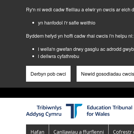
Skip
Ry'n ni wedi cadw ffeiliau a elwir yn cwcis ar eich 
to
main
yn hanfodol i'r safle weithio
content
Byddem hefyd yn hoffi cadw rhai cwcis i'n helpu ni:
i wella'n gwefan drwy gasglu ac adrodd gwybo
i deilwra cyfathrebu
Derbyn pob cwci
Newid gosodiadau cwci
Pre
Header
Menu
Main
Hafan
Canllawiau a ffurflenni
Cofrestr