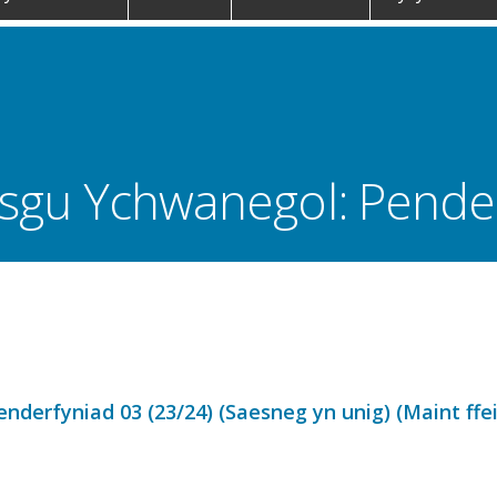
sgu Ychwanegol: Pende
derfyniad 03 (23/24) (Saesneg yn unig) (Maint ffei